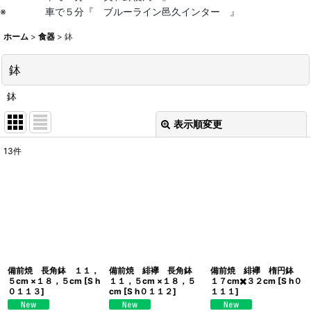
※ 車で５分『 ブルーライン邑久インター 』
ホーム
>
食器
>
鉢
鉢
鉢
表示順変更
閉じる
13
件
表示数
:
並び順
:
絞り込む
備前焼 長角鉢 １１，
備前焼 緋襷 長角鉢
備前焼 緋襷 楕円鉢
５cm ×１８，５cm
[
S h
１１，５cm ×１８，５
１７cm✖️３２cm
[
S h０
０１１３
]
cm
[
S h０１１２
]
１１１
]