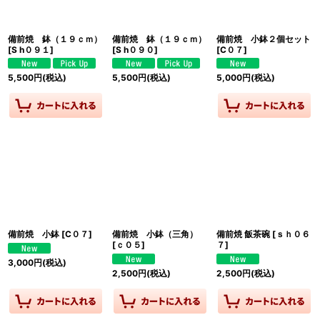
備前焼 鉢（１９ｃｍ）
備前焼 鉢（１９ｃｍ）
備前焼 小鉢２個セット
[
S h０９１
]
[
S h０９０
]
[
C０７
]
5,500
円
(税込)
5,500
円
(税込)
5,000
円
(税込)
備前焼 小鉢
[
C０７
]
備前焼 小鉢（三角）
備前焼 飯茶碗
[
ｓｈ０６
[
ｃ０５
]
７
]
3,000
円
(税込)
2,500
円
(税込)
2,500
円
(税込)