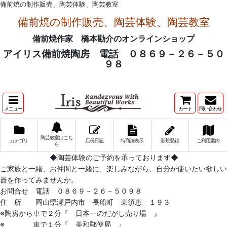
備前焼の制作販売、陶芸体験、陶芸教室
備前焼の制作販売、陶芸体験、陶芸教室
備前焼作家 橋本勘介のオンラインショップ
アイリス備前焼陶房 電話 ０８６９－２６－５０
９８
メニュー
カート
問い合わせ
陶芸教室はこち
カテゴリ
店長日記
特商法表示
新規登録
ご利用案内
ら
◆陶芸体験のご予約を承っております◆
ご家族と一緒、お仲間と一緒に、楽しみながら、自分が使いたい欲しい
器を作ってみませんか。
お問合せ 電話 ０８６９－２６－５０９８
住 所 岡山県瀬戸内市 長船町 東須恵 １９３
※陶房から車で２分『 日本一のだがし売り場 』
※ 車で１分『 美和郵便局 』