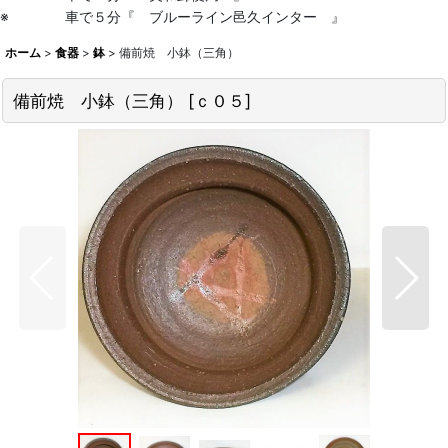
※ 車で５分『 ブルーライン邑久インター 』
ホーム
>
食器
>
鉢
>
備前焼 小鉢（三角）
備前焼 小鉢（三角）
[
ｃ０５
]