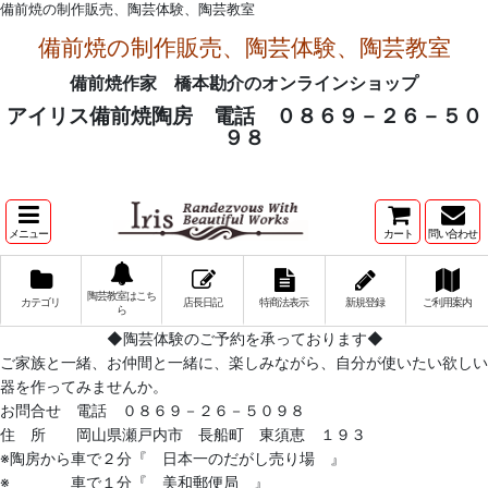
備前焼の制作販売、陶芸体験、陶芸教室
備前焼の制作販売、陶芸体験、陶芸教室
備前焼作家 橋本勘介のオンラインショップ
アイリス備前焼陶房 電話 ０８６９－２６－５０
９８
メニュー
カート
問い合わせ
陶芸教室はこち
カテゴリ
店長日記
特商法表示
新規登録
ご利用案内
ら
◆陶芸体験のご予約を承っております◆
ご家族と一緒、お仲間と一緒に、楽しみながら、自分が使いたい欲しい
器を作ってみませんか。
お問合せ 電話 ０８６９－２６－５０９８
住 所 岡山県瀬戸内市 長船町 東須恵 １９３
※陶房から車で２分『 日本一のだがし売り場 』
※ 車で１分『 美和郵便局 』