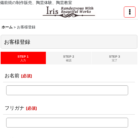
備前焼の制作販売、陶芸体験、陶芸教室
ホーム
>
お客様登録
お客様登録
STEP 1
STEP 2
STEP 3
入力
確認
完了
お名前
[
必須
]
フリガナ
[
必須
]