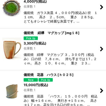
4,000
円
(税込)
在庫数 1
備前焼 ガラス灰皿 ４，０００円(税込み) 径 １
１ cm。 高さ ２，５cm。 重さ ２８５g。
とてもオシャレで綺麗な灰皿です。…
備前焼 緋襷 マグカップ
[
mg１８
]
3,300
円
(税込)
在庫数 1
備前焼 緋襷 マグカップ ３，３００円（税込
み） 口の径 ７,８ｃｍ。 持ち手までは１1，２
ｃｍ。 高さ １０、６ｃｍ。 重さ ２３…
備前焼 花器 ハウス
[
ｈ０２５
]
15,000
円
(税込)
在庫数 1
備前焼 花器 「ハウス」 １５，０００円 税込
み） 幅→１６ｃｍ。 奥行き→１５ｃｍ。 高さ
→１７ｃｍ。花を活ける口の径→５ｃｍ。 …