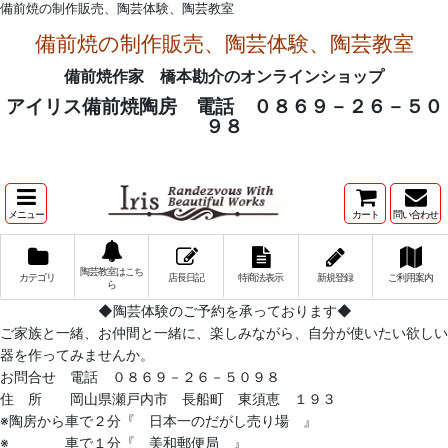
備前焼の制作販売、陶芸体験、陶芸教室
備前焼の制作販売、陶芸体験、陶芸教室
備前焼作家 橋本勘介のオンラインショップ
アイリス備前焼陶房 電話 ０８６９－２６－５０
９８
メニュー
カート
問い合わせ
陶芸教室はこち
カテゴリ
店長日記
特商法表示
新規登録
ご利用案内
ら
◆陶芸体験のご予約を承っております◆
ご家族と一緒、お仲間と一緒に、楽しみながら、自分が使いたい欲しい
器を作ってみませんか。
お問合せ 電話 ０８６９－２６－５０９８
住 所 岡山県瀬戸内市 長船町 東須恵 １９３
※陶房から車で２分『 日本一のだがし売り場 』
※ 車で１分『 美和郵便局 』