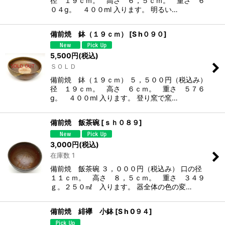
径 １９ｃｍ。 高さ ６，５ｃｍ。 重さ ６
０４g。 ４００ml 入ります。 明るい…
備前焼 鉢（１９ｃｍ）
[
S h０９０
]
5,500
円
(税込)
ＳＯＬＤ
備前焼 鉢（１９ｃｍ） ５，５００円（税込み）
径 １９ｃｍ。 高さ ６ｃｍ。 重さ ５７６
g。 ４００ml 入ります。 登り窯で窯…
備前焼 飯茶碗
[
ｓｈ０８９
]
3,000
円
(税込)
在庫数 1
備前焼 飯茶碗 ３，０００円（税込み） 口の径
１１ｃｍ。 高さ ８，５ｃｍ。 重さ ３４９
ｇ。２５０㎖ 入ります。 器全体の色の変…
備前焼 緋襷 小鉢
[
S h 0９４
]