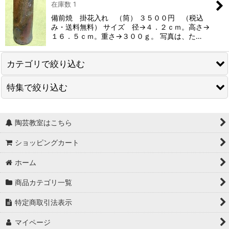
在庫数 1
備前焼 掛花入れ （筒） ３５００円 （税込
み・送料無料） サイズ 径→４．２ｃｍ。高さ→
１６．５ｃｍ。重さ→３００ｇ。 写真は、た…
カテゴリで絞り込む
特集で絞り込む
ビアマグ
コーヒーカップ
食器
陶芸教室はこちら
湯呑
花器
ショッピングカート
食器
ホーム
茶器
商品カテゴリ一覧
酒器
特定商取引法表示
マイページ
徳利とぐい呑のセット