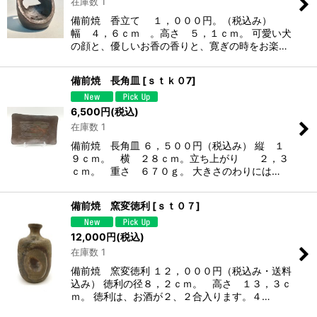
在庫数 1
備前焼 香立て １，０００円。（税込み）
幅 ４，６ｃｍ 。高さ ５，１ｃｍ。 可愛い犬
の顔と、優しいお香の香りと、寛ぎの時をお楽…
備前焼 長角皿
[
ｓｔｋ０7
]
6,500
円
(税込)
在庫数 1
備前焼 長角皿 ６，５００円（税込み） 縦 １
９ｃｍ。 横 ２８ｃｍ。立ち上がり ２，３
ｃｍ。 重さ ６７０ｇ。 大きさのわりには…
備前焼 窯変徳利
[
ｓｔ０７
]
12,000
円
(税込)
在庫数 1
備前焼 窯変徳利 １２，０００円（税込み・送料
込み） 徳利の径８，２ｃｍ。 高さ １３，３ｃ
ｍ。 徳利は、お酒が２、２合入ります。４…