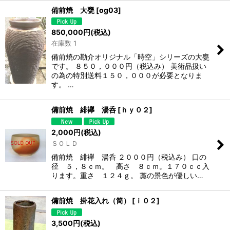
備前焼 大甕
[
og03
]
850,000
円
(税込)
在庫数 1
備前焼の勘介オリジナル「時空」シリーズの大甕
です。 ８５０，０００円（税込み） 美術品扱い
の為の特別送料１５０，０００が必要となりま
す。 …
備前焼 緋襷 湯呑
[
ｈｙ０２
]
2,000
円
(税込)
ＳＯＬＤ
備前焼 緋襷 湯呑 ２０００円（税込み） 口の
径 ５，８ｃｍ。 高さ ８ｃｍ。１７０ｃｃ入
ります。重さ １２４ｇ。 藁の景色が優しい…
備前焼 掛花入れ（筒）
[
ｉ０２
]
3,500
円
(税込)