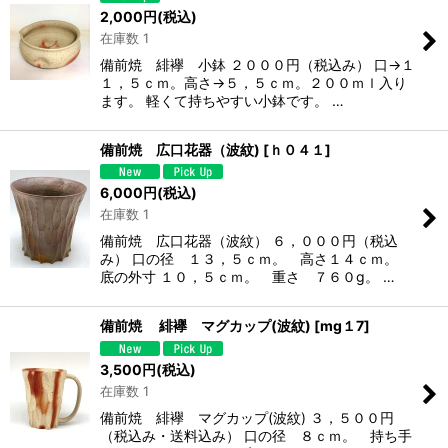
2,000
円
(税込)
在庫数 1
備前焼 緋襷 小鉢 ２０００円（税込み） 口→１
１，５ｃｍ。高さ→５，５ｃｍ。２００ｍｌ入り
ます。 軽くて持ちやすい小鉢です。 …
備前焼 広口花器（波紋)
[
ｈ０４１
]
6,000
円
(税込)
在庫数 1
備前焼 広口花器（波紋） ６，０００円（税込
み） 口の径 １３，５ｃｍ。 高さ１４ｃｍ。
底の外寸 １０，５ｃｍ。 重さ ７６０g。 …
備前焼 緋襷 マグカップ(波紋)
[
mg１7
]
3,500
円
(税込)
在庫数 1
備前焼 緋襷 マグカップ(波紋) ３，５００円
（税込み・送料込み） 口の径 ８ｃｍ。 持ち手