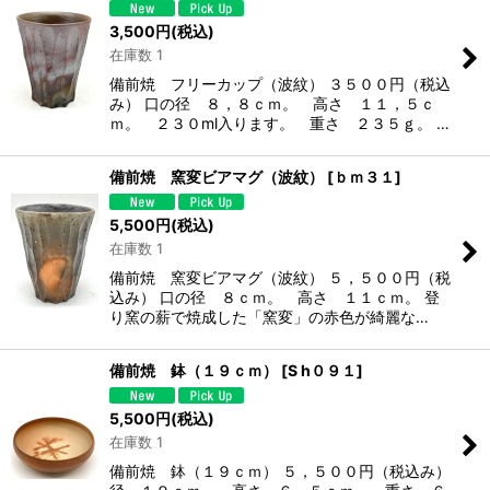
3,500
円
(税込)
在庫数 1
備前焼 フリーカップ（波紋） ３５００円（税込
み） 口の径 ８，８ｃｍ。 高さ １１，５ｃ
ｍ。 ２３０ml入ります。 重さ ２３５ｇ。 …
備前焼 窯変ビアマグ（波紋）
[
ｂｍ３１
]
5,500
円
(税込)
在庫数 1
備前焼 窯変ビアマグ（波紋） ５，５００円（税
込み） 口の径 ８ｃｍ。 高さ １１ｃｍ。 登
り窯の薪で焼成した「窯変」の赤色が綺麗な…
備前焼 鉢（１９ｃｍ）
[
S h０９１
]
5,500
円
(税込)
在庫数 1
備前焼 鉢（１９ｃｍ） ５，５００円（税込み）