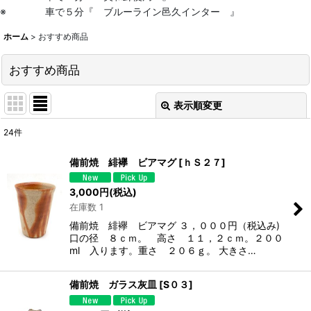
※ 車で５分『 ブルーライン邑久インター 』
ホーム
>
おすすめ商品
おすすめ商品
表示順変更
閉じる
24
件
表示数
:
備前焼 緋襷 ビアマグ
[
ｈＳ２７
]
並び順
:
3,000
円
(税込)
在庫数 1
絞り込む
備前焼 緋襷 ビアマグ ３，０００円（税込み)
口の径 ８ｃｍ。 高さ １１，２ｃｍ。２００
ml 入ります。重さ ２０６ｇ。 大きさ…
備前焼 ガラス灰皿
[
S０３
]