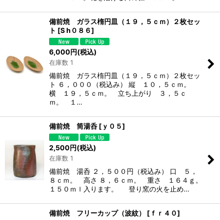
備前焼 ガラス楕円皿（１９，５ｃｍ）２枚セッ
ト
[
S h０８６
]
6,000
円
(税込)
在庫数 1
備前焼 ガラス楕円皿（１９，５ｃｍ）２枚セッ
ト ６，０００（税込み） 縦 １０，５ｃｍ。
横 １９，５ｃｍ。 立ち上がり ３，５ｃ
ｍ。 １…
備前焼 筒湯呑
[
ｙ０５
]
2,500
円
(税込)
在庫数 1
備前焼 湯呑 ２，５００円（税込み） 口 ５，
８ｃｍ。 高さ ８，６ｃｍ。 重さ １６４ｇ。
１５０ｍｌ入ります。 登り窯の火を止め…
備前焼 フリーカップ（波紋）
[
ｆｒ４０
]