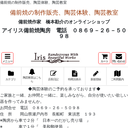
備前焼の制作販売、陶芸体験、陶芸教室
備前焼の制作販売、陶芸体験、陶芸教室
備前焼作家 橋本勘介のオンラインショップ
アイリス備前焼陶房 電話 ０８６９－２６－５０
９８
メニュー
カート
問い合わせ
陶芸教室はこち
カテゴリ
店長日記
特商法表示
新規登録
ご利用案内
ら
◆陶芸体験のご予約を承っております◆
ご家族と一緒、お仲間と一緒に、楽しみながら、自分が使いたい欲しい
器を作ってみませんか。
お問合せ 電話 ０８６９－２６－５０９８
住 所 岡山県瀬戸内市 長船町 東須恵 １９３
※陶房から車で２分『 日本一のだがし売り場 』
※ 車で１分『 美和郵便局 』