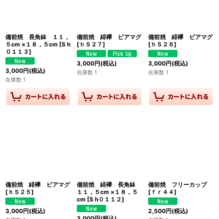
備前焼 長角鉢 １１，
備前焼 緋襷 ビアマグ
備前焼 緋襷 ビアマグ
５cm ×１８，５cm
[
S h
[
ｈＳ２７
]
[
ｈＳ２６
]
０１１３
]
3,000
円
(税込)
3,000
円
(税込)
3,000
円
(税込)
在庫数 1
在庫数 1
在庫数 1
備前焼 緋襷 ビアマグ
備前焼 緋襷 長角鉢
備前焼 フリーカップ
[
ｈＳ２５
]
１１，５cm ×１８，５
[
ｆｒ４４
]
cm
[
S h０１１２
]
3,000
円
(税込)
2,500
円
(税込)
3,000
円
(税込)