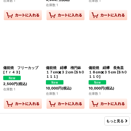
在庫数 1
在庫数 1
在庫数 1
備前焼 フリーカップ
備前焼 緋襷 楕円鉢
備前焼 緋襷 長角皿
[
ｆｒ４３
]
１７cm✖️３２cm
[
S h０
１８cm✖️３５cm
[
S h０
１１１
]
１１０
]
2,500
円
(税込)
10,000
円
(税込)
10,000
円
(税込)
在庫数 1
在庫数 1
在庫数 1
もっと見る