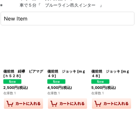
※ 車で５分『 ブルーライン邑久インター 』
New Item
備前焼 緋襷 ビアマグ
備前焼 ジョッキ
[
mｇ
備前焼 ジョッキ
[
mｇ
[
ｈＳ２８
]
４９
]
４８
]
2,500
円
(税込)
4,500
円
(税込)
5,000
円
(税込)
在庫数 1
在庫数 1
在庫数 1