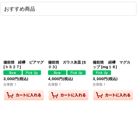
おすすめ商品
備前焼 緋襷 ビアマグ
備前焼 ガラス灰皿
[
S
備前焼 緋襷 マグカ
[
ｈＳ２７
]
０３
]
ップ
[
mg１８
]
3,000
円
(税込)
4,000
円
(税込)
3,300
円
(税込)
在庫数 1
在庫数 1
在庫数 1