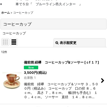
※ 車で５分『 ブルーライン邑久インター 』
ホーム
>
コーヒーカップ
コーヒーカップ
コーヒーカップ
表示順変更
閉じる
12
件
表示数
:
備前焼 緋襷 コーヒーカップ&ソーサー
[
ｃf １７
]
並び順
:
3,500
円
(税込)
在庫数 1
絞り込む
備前焼 緋襷 コーヒーカップ＆ソーサ ３，５０
０円（税込み） コーヒーカップ 口の径 ８，６
ｃｍ。 高さ ７，８ｃｍ。 幅(持ち手含む) １
０，４ｃｍ。 ソーサー 直径 １４．８ｃｍ…