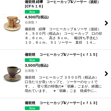
備前焼 緋襷 コーヒーカップ&ソーサー（波紋）
[
CF h １６
]
4,500
円
(税込)
在庫数 1
備前焼 緋襷 コーヒーカップ＆ソーサ（波紋）
４，５００円（税込み） コーヒーカップ 口の径
８，６ｃｍ。 高さ ８ｃｍ。 幅(持ち手含む)
１０，６ｃｍ。 ５１ ソーサー 直径 １４…
備前焼 コーヒーカップ&ソーサー
[
ｃｆ１５
]
3,500
円
(税込)
在庫数 1
備前焼 コーヒーカップ ３５００円（税込み）
口当たりが良いカップと、ソーサーのセットで
す。 。 登り窯の特徴の※「胡麻」ごまが、綺麗に
現れています。 ※「胡麻」ごま 焼成中に…
備前焼 コーヒーカップ&ソーサー
[
ｃｆ１３
]