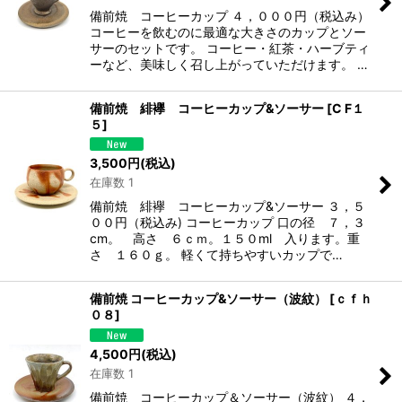
備前焼 コーヒーカップ ４，０００円（税込み）
コーヒーを飲むのに最適な大きさのカップとソー
サーのセットです。 コーヒー・紅茶・ハーブティ
ーなど、美味しく召し上がっていただけます。 …
備前焼 緋襷 コーヒーカップ&ソーサー
[
C F１
５
]
3,500
円
(税込)
在庫数 1
備前焼 緋襷 コーヒーカップ&ソーサー ３，５
００円（税込み) コーヒーカップ 口の径 ７，３
cm。 高さ ６ｃｍ。１５０ml 入ります。重
さ １６０ｇ。 軽くて持ちやすいカップで…
備前焼 コーヒーカップ&ソーサー（波紋）
[
ｃｆｈ
０８
]
4,500
円
(税込)
在庫数 1
備前焼 コーヒーカップ＆ソーサー（波紋） ４，