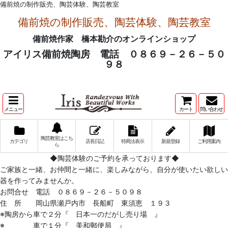
備前焼の制作販売、陶芸体験、陶芸教室
備前焼の制作販売、陶芸体験、陶芸教室
備前焼作家 橋本勘介のオンラインショップ
アイリス備前焼陶房 電話 ０８６９－２６－５０
９８
メニュー
カート
問い合わせ
陶芸教室はこち
カテゴリ
店長日記
特商法表示
新規登録
ご利用案内
ら
◆陶芸体験のご予約を承っております◆
ご家族と一緒、お仲間と一緒に、楽しみながら、自分が使いたい欲しい
器を作ってみませんか。
お問合せ 電話 ０８６９－２６－５０９８
住 所 岡山県瀬戸内市 長船町 東須恵 １９３
※陶房から車で２分『 日本一のだがし売り場 』
※ 車で１分『 美和郵便局 』