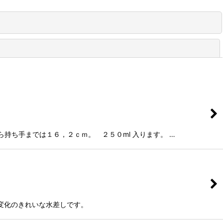
閉じる
ら持ち手までは１６，２ｃｍ。 ２５０ml 入ります。 …
の変化のきれいな水差しです。