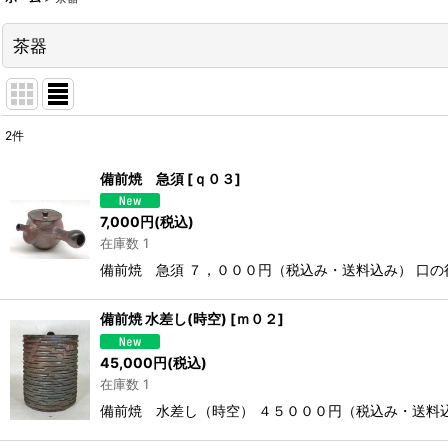
茶器
2
件
表示数
:
備前焼 急須
[
ｑ０３
]
並び順
:
7,000
円
(税込)
在庫数 1
備前焼 急須 ７，０００円（税込み・送料込み） 口の
備前焼 水差し(時空)
[
ｍ０２
]
45,000
円
(税込)
在庫数 1
備前焼 水差し（時空） ４５０００円（税込み・送料込