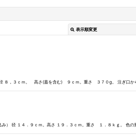
表示順変更
絞り込む
径 ８，３ｃｍ。 高さ(蓋を含む) ９ｃｍ。重さ ３７０g。 注ぎ口か
み） 径 １４．９ｃｍ。高さ １９．３ｃｍ。重さ １．８ｋｇ。 色