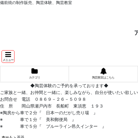
備前焼の制作販売、陶芸体験、陶芸教室
メニュー
カテゴリ
陶芸教室はこちら
◆陶芸体験のご予約を承っております◆
ご家族と一緒、お仲間と一緒に、楽しみながら、自分が使いたい欲しい
お問合せ 電話 ０８６９－２６－５０９８
住 所 岡山県瀬戸内市 長船町 東須恵 １９３
※陶房から車で２分『 日本一のだがし売り場 』
※ 車で１分『 美和郵便局 』
※ 車で５分『 ブルーライン邑久インター 』
ホーム
>
茶器