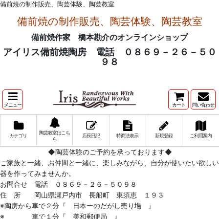
備前焼の制作販売、陶芸体験、陶芸教室
備前焼の制作販売、陶芸体験、陶芸教室
備前焼作家 橋本勘介のオンラインショップ
アイリス備前焼陶房 電話 ０８６９－２６－５０
９８
メニュー
カート
問い合わせ
陶芸教室はこち
カテゴリ
店長日記
特商法表示
新規登録
ご利用案内
ら
◆陶芸体験のご予約を承っております◆
ご家族と一緒、お仲間と一緒に、楽しみながら、自分が使いたい欲しい
器を作ってみませんか。
お問合せ 電話 ０８６９－２６－５０９８
住 所 岡山県瀬戸内市 長船町 東須恵 １９３
※陶房から車で２分『 日本一のだがし売り場 』
※ 車で１分『 美和郵便局 』