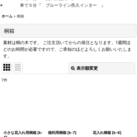
※ 車で５分『 ブルーライン邑久インター 』
ホーム
>
桐箱
桐箱
素材は桐の木です。 ご注文頂いてからの発注となります。1週間ほ
どのお時間が必要ですので、ご承知のほどよろしくお願いいたしま
す。
表示順変更
閉じる
7
件
表示数
:
並び順
:
絞り込む
小さな花入れ用桐箱
[
k-
徳利用桐箱
[
k-7
]
花入れ桐箱
[
k-6
]