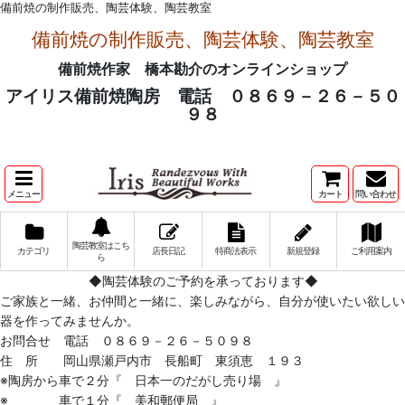
備前焼の制作販売、陶芸体験、陶芸教室
備前焼の制作販売、陶芸体験、陶芸教室
備前焼作家 橋本勘介のオンラインショップ
アイリス備前焼陶房 電話 ０８６９－２６－５０
９８
メニュー
カート
問い合わせ
陶芸教室はこち
カテゴリ
店長日記
特商法表示
新規登録
ご利用案内
ら
◆陶芸体験のご予約を承っております◆
ご家族と一緒、お仲間と一緒に、楽しみながら、自分が使いたい欲しい
器を作ってみませんか。
お問合せ 電話 ０８６９－２６－５０９８
住 所 岡山県瀬戸内市 長船町 東須恵 １９３
※陶房から車で２分『 日本一のだがし売り場 』
※ 車で１分『 美和郵便局 』