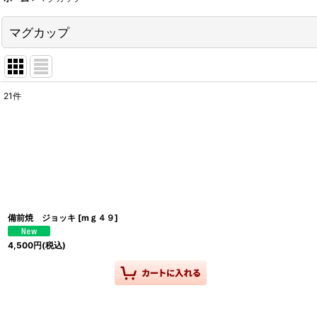
マグカップ
21
件
表示数
:
並び順
:
備前焼 ジョッキ
[
mｇ４９
]
4,500
円
(税込)