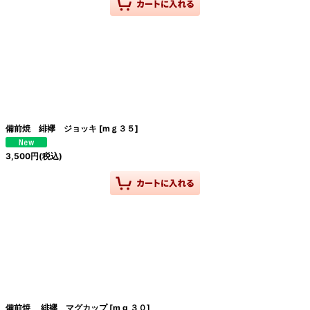
備前焼 緋襷 ジョッキ
[
mｇ３５
]
3,500
円
(税込)
備前焼 緋襷 マグカップ
[
m g ３０
]