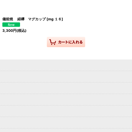
備前焼 緋襷 マグカップ
[
mg １６
]
3,300
円
(税込)