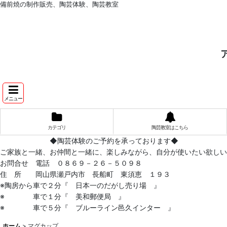
備前焼の制作販売、陶芸体験、陶芸教室
メニュー
カテゴリ
陶芸教室はこちら
◆陶芸体験のご予約を承っております◆
ご家族と一緒、お仲間と一緒に、楽しみながら、自分が使いたい欲しい
お問合せ 電話 ０８６９－２６－５０９８
住 所 岡山県瀬戸内市 長船町 東須恵 １９３
※陶房から車で２分『 日本一のだがし売り場 』
※ 車で１分『 美和郵便局 』
※ 車で５分『 ブルーライン邑久インター 』
ホーム
>
マグカップ