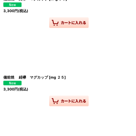
3,300
円
(税込)
備前焼 緋襷 マグカップ
[
mg ２５
]
3,300
円
(税込)