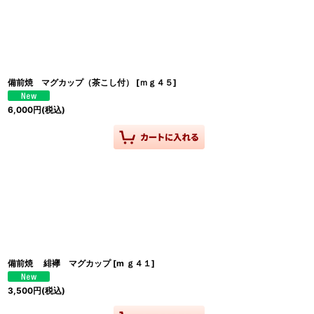
備前焼 マグカップ（茶こし付）
[
ｍｇ４５
]
6,000
円
(税込)
備前焼 緋襷 マグカップ
[
m ｇ４１
]
3,500
円
(税込)