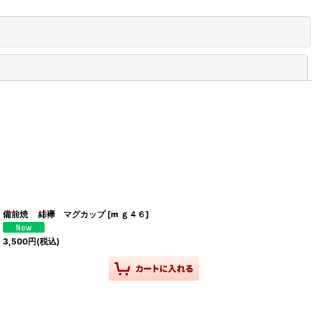
閉じる
備前焼 緋襷 マグカップ
[
m ｇ４６
]
3,500
円
(税込)