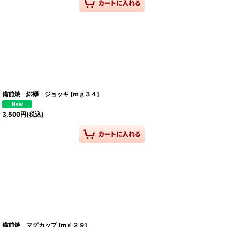
備前焼 緋襷 ジョッキ
[
mｇ３４
]
3,500
円
(税込)
備前焼 マグカップ
[
mｇ２９
]