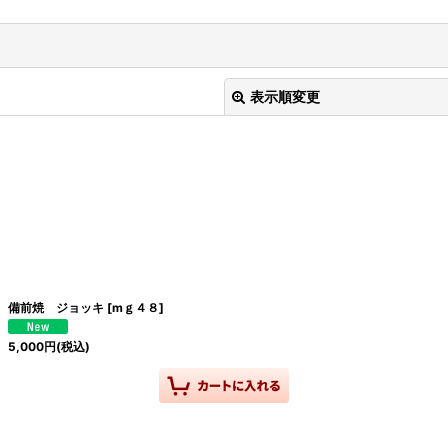
表示順変更
絞り込む
備前焼 ジョッキ
[
mｇ４８
]
5,000
円
(税込)