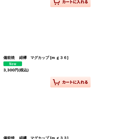
備前焼 緋襷 マグカップ
[
m ｇ３６
]
3,300
円
(税込)
備前焼 緋襷 マグカップ
[
m ｇ３３
]