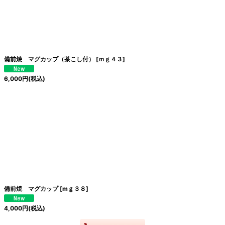
備前焼 マグカップ（茶こし付）
[
ｍｇ４３
]
6,000
円
(税込)
備前焼 マグカップ
[
mｇ３８
]
4,000
円
(税込)