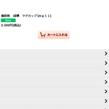
備前焼 緋襷 マグカップ
[
mｇ１１
]
3,300
円
(税込)