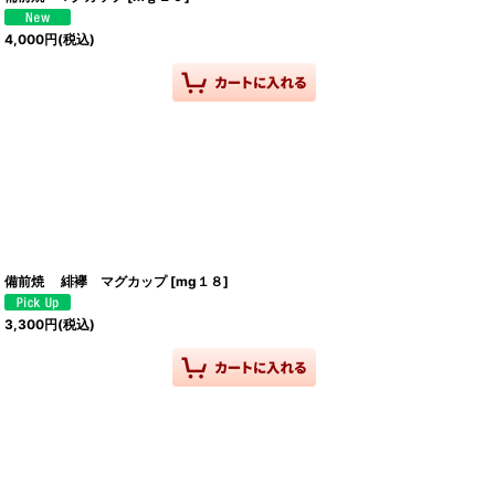
4,000
円
(税込)
備前焼 緋襷 マグカップ
[
mg１８
]
3,300
円
(税込)