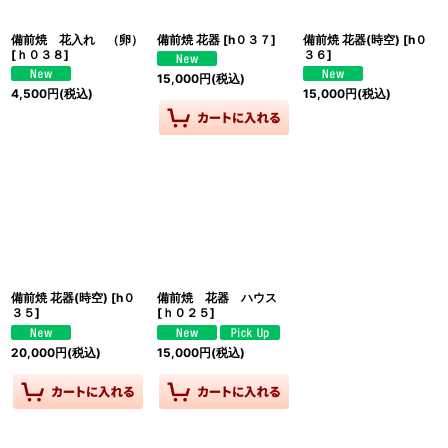
備前焼 花入れ （卵）
備前焼 花器
[
h０３７
]
備前焼 花器(時空)
[
h０
[
ｈ０３８
]
３６
]
15,000
円
(税込)
4,500
円
(税込)
15,000
円
(税込)
備前焼 花器(時空)
[
h０
備前焼 花器 ハウス
３５
]
[
ｈ０２５
]
20,000
円
(税込)
15,000
円
(税込)