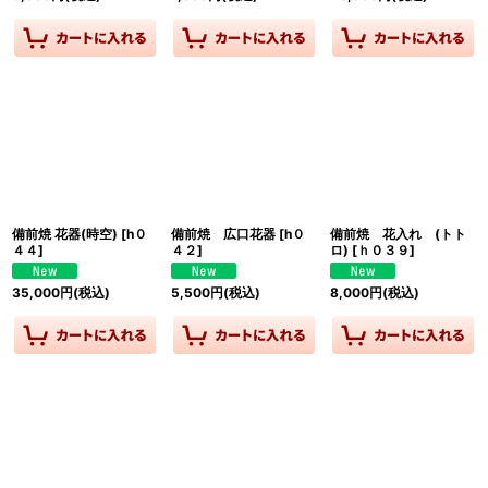
備前焼 花器(時空)
[
h０
備前焼 広口花器
[
h０
備前焼 花入れ (トト
４４
]
４２
]
ロ)
[
ｈ０３９
]
35,000
円
(税込)
5,500
円
(税込)
8,000
円
(税込)