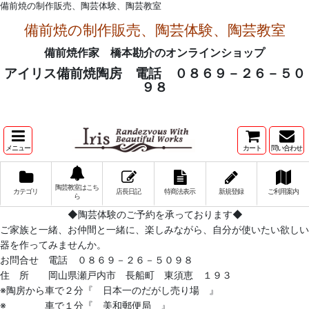
備前焼の制作販売、陶芸体験、陶芸教室
備前焼の制作販売、陶芸体験、陶芸教室
備前焼作家 橋本勘介のオンラインショップ
アイリス備前焼陶房 電話 ０８６９－２６－５０
９８
メニュー
カート
問い合わせ
陶芸教室はこち
カテゴリ
店長日記
特商法表示
新規登録
ご利用案内
ら
◆陶芸体験のご予約を承っております◆
ご家族と一緒、お仲間と一緒に、楽しみながら、自分が使いたい欲しい
器を作ってみませんか。
お問合せ 電話 ０８６９－２６－５０９８
住 所 岡山県瀬戸内市 長船町 東須恵 １９３
※陶房から車で２分『 日本一のだがし売り場 』
※ 車で１分『 美和郵便局 』