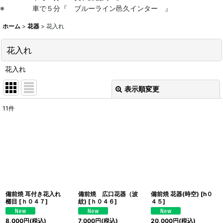
※ 車で５分『 ブルーライン邑久インター 』
ホーム
>
花器
>
花入れ
花入れ
花入れ
表示順変更
閉じる
11
件
表示数
:
並び順
:
絞り込む
備前焼 耳付き花入れ
備前焼 広口花器（波
備前焼 花器(時空)
[
h０
櫛目
[
ｈ０４７
]
紋)
[
ｈ０４６
]
４５
]
8,000
円
(税込)
7,000
円
(税込)
20,000
円
(税込)