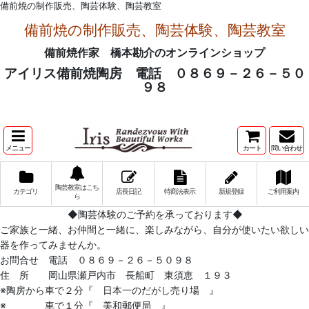
備前焼の制作販売、陶芸体験、陶芸教室
備前焼の制作販売、陶芸体験、陶芸教室
備前焼作家 橋本勘介のオンラインショップ
アイリス備前焼陶房 電話 ０８６９－２６－５０
９８
メニュー
カート
問い合わせ
陶芸教室はこち
カテゴリ
店長日記
特商法表示
新規登録
ご利用案内
ら
◆陶芸体験のご予約を承っております◆
ご家族と一緒、お仲間と一緒に、楽しみながら、自分が使いたい欲しい
器を作ってみませんか。
お問合せ 電話 ０８６９－２６－５０９８
住 所 岡山県瀬戸内市 長船町 東須恵 １９３
※陶房から車で２分『 日本一のだがし売り場 』
※ 車で１分『 美和郵便局 』