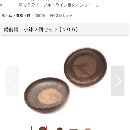
※ 車で５分『 ブルーライン邑久インター 』
ホーム
>
食器
>
鉢
>
備前焼 小鉢２個セット
備前焼 小鉢２個セット
[
ｃ０６
]